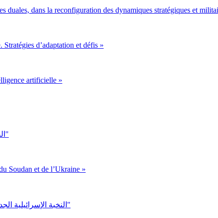
gies duales, dans la reconfiguration des dynamiques stratégiques et milit
 Stratégies d’adaptation et défis »
ligence artificielle »
"الصعود الصيني في إفريقيا وتأثيره على مستقبل النظام الدولي"
du Soudan et de l’Ukraine »
"النخبة الإسرائيلية الجديدة: دراسة في أثر صعود التيار الديني على مراكز صنع القرار"