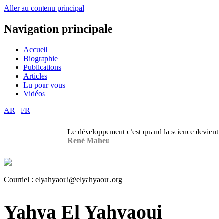
Aller au contenu principal
Navigation principale
Accueil
Biographie
Publications
Articles
Lu pour vous
Vidéos
AR
|
FR
|
Le développement c’est quand la science devient 
René Maheu
Courriel :
elyahyaoui@elyahyaoui.org
Yahya El Yahyaoui