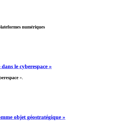
 plateformes numériques
 dans le cyberespace »
yberespace
».
omme objet géostratégique »