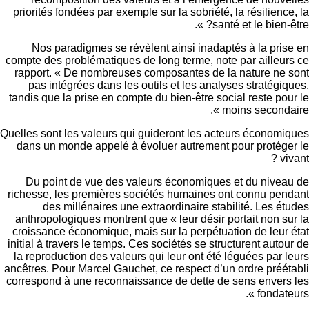
priorités fondées par exemple sur la sobriété, la résilienc
santé et le bien-êt
Nos paradigmes se révèlent ainsi inadaptés à la pri
compte des problématiques de long terme, note par ailleu
rapport. « De nombreuses composantes de la nature ne
pas intégrées dans les outils et les analyses stratégi
tandis que la prise en compte du bien-être social reste po
moins secondai
Quelles sont les valeurs qui guideront les acteurs économ
dans un monde appelé à évoluer autrement pour protég
vi
Du point de vue des valeurs économiques et du nive
richesse, les premières sociétés humaines ont connu pe
des millénaires une extraordinaire stabilité. Les é
anthropologiques montrent que « leur désir portait non s
croissance économique, mais sur la perpétuation de leur
initial à travers le temps. Ces sociétés se structurent auto
la reproduction des valeurs qui leur ont été léguées par 
ancêtres. Pour Marcel Gauchet, ce respect d’un ordre préé
correspond à une reconnaissance de dette de sens
enver
fondate