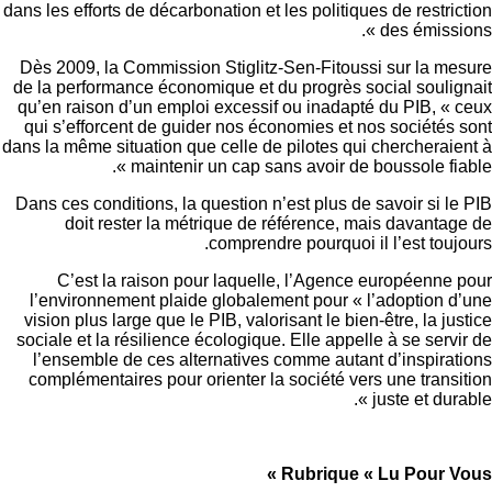
dans les efforts de décarbonation et les politiques de restri
des émissio
Dès 2009, la Commission Stiglitz-Sen-Fitoussi sur la m
de la performance économique et du progrès social souli
qu’en raison d’un emploi excessif ou inadapté du PIB, «
qui s’efforcent de guider nos économies et nos sociétés
dans la même situation que celle de pilotes qui chercherai
maintenir un cap sans avoir de boussole fiab
Dans ces conditions, la question n’est plus de savoir si l
doit rester la métrique de référence, mais davanta
comprendre pourquoi il l’est touj
C’est la raison pour laquelle, l’Agence européenne
l’environnement plaide globalement pour « l’adoption 
vision plus large que le PIB, valorisant le bien-être, la ju
sociale et la résilience écologique. Elle appelle à se serv
l’ensemble de ces alternatives comme autant d’inspira
complémentaires pour orienter la société vers une trans
juste et dura
Rubrique « Lu Pour Vo