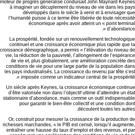
moteur de progrès généralisé conduisait John Maynard Ke
à imaginer un décuplement du niveau de vie dans les
développés dans le siècle à venir et à envisage
l’humanité puisse à ce terme être libérée de toute néce
économique après avoir atteint un « point ter
d’abondan
La prospérité, fondée sur un renouvellement technolo
continuel et une croissance économique plus rapide q
croissance démographique, a permis « l’élévation du nive
vie, la réduction de la pauvreté, l’allongement de l’espé
de vie et, plus globalement, une amélioration concrèt
conditions de vie pour une large partie de la population
les pays industrialisés. La croissance du revenu par tête 
imposée comme un indicateur central de la prospéri
Un siècle après Keynes, la croissance économique cont
d’être valorisée non dans l’objectif ultime d’atteindre un
stationnaire d’abondance, mais comme un outil indispen
pour garantir le bien-être collectif et une condition
découlent toutes les au
Or, construit pour mesurer la croissance de la producti
richesses marchandes, « le PIB est censé, lorsqu’il augm
entraîner une hausse du taux d’emploi et des revenus, e