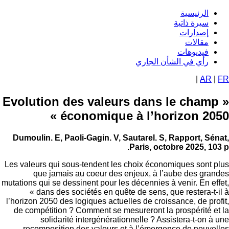
الرئيسية
Navigat
سيرة ذاتية
توى
إصدارات
princip
يسي
مقالات
فيديوهات
رأي في الشأن الجاري
|
AR
« Evolution des valeurs dans le cham
économique à l’horizon 205
Dumoulin. E, Paoli-Gagin. V, Sautarel. S, Rapport, S
Paris, octobre 2025, 1
Les valeurs qui sous-tendent les choix économiques sont
que jamais au coeur des enjeux, à l’aube des gr
mutations qui se dessinent pour les décennies à venir. En e
« dans des sociétés en quête de sens, que restera-t
l’horizon 2050 des logiques actuelles de croissance, de pr
de compétition ? Comment se mesureront la prospérité 
solidarité intergénérationnelle ? Assistera-t-on 
recomposition des valeurs et à l’émergence de nouv