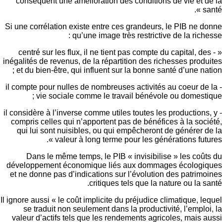
conséquent une amélioration des conditions de vie et 
s
Si une corrélation existe entre ces grandeurs, le PIB ne 
qu’une image très restrictive de la riche
« - centré sur les flux, il ne tient pas compte du capital, d
inégalités de revenus, de la répartition des richesses prod
et du bien-être, qui influent sur la bonne santé d’une nat
- il compte pour nulles de nombreuses activités au coeur d
vie sociale comme le travail bénévole ou domesti
- il considère à l’inverse comme utiles toutes les production
compris celles qui n’apportent pas de bénéfices à la soc
qui lui sont nuisibles, ou qui empêcheront de générer 
valeur à long terme pour les générations futur
Dans le même temps, le PIB « invisibilise » les coû
développement économique liés aux dommages écologi
et ne donne pas d’indications sur l’évolution des patrim
critiques tels que la nature ou la s
Il ignore aussi « le coût implicite du préjudice climatique, l
se traduit non seulement dans la productivité, l’emplo
valeur d’actifs tels que les rendements agricoles, mais 