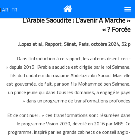
تجاوز
|
AR
|
FR
إلى
المحتوى
« L’Arabie Saoudite : L’avenir À Marche
الرئيسي
Forcée ? »
Lopez et al., Rapport, Sénat, Paris, octobre 2024, 52 p.
Dans l’introduction à ce rapport, les auteurs disent ceci :
« depuis 2015, l’Arabie saoudite est dirigée par le roi Salmane,
fils du fondateur du royaume Abdelaziz ibn Saoud. Mais elle
est gouvernée, de fait, par son fils Mohammed ben Salmane,
un prince jeune qui dans tous les domaines, a engagé le pays
dans un programme de transformations profondes ».
Et de continuer : « ces transformations sont résumées dans
le programme Vision 2030, dévoilé en 2016 par MBS. Ce
programme, inspiré par les grands cabinets de conseil anglo-