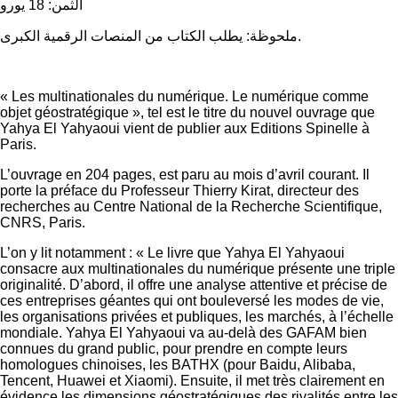
الثمن: 18 يورو
ملحوظة: يطلب الكتاب من المنصات الرقمية الكبرى.
« Les multinationales du numérique. Le numérique comme
objet géostratégique », tel est le titre du nouvel ouvrage que
Yahya El Yahyaoui vient de publier aux Editions Spinelle à
Paris.
L’ouvrage en 204 pages, est paru au mois d’avril courant. Il
porte la préface du Professeur Thierry Kirat, directeur des
recherches au Centre National de la Recherche Scientifique,
CNRS, Paris.
L’on y lit notamment : « Le livre que Yahya El Yahyaoui
consacre aux multinationales du numérique présente une triple
originalité. D’abord, il offre une analyse attentive et précise de
ces entreprises géantes qui ont bouleversé les modes de vie,
les organisations privées et publiques, les marchés, à l’échelle
mondiale. Yahya El Yahyaoui va au-delà des GAFAM bien
connues du grand public, pour prendre en compte leurs
homologues chinoises, les BATHX (pour Baidu, Alibaba,
Tencent, Huawei et Xiaomi). Ensuite, il met très clairement en
évidence les dimensions géostratégiques des rivalités entre les