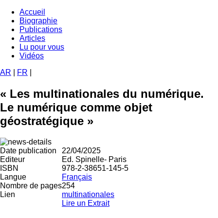
Aller
Accueil
au
Biographie
Navigation
contenu
Publications
principale
principal
Articles
Lu pour vous
Vidéos
AR
|
FR
|
« Les multinationales du numérique.
Le numérique comme objet
géostratégique »
Date publication
22/04/2025
Editeur
Ed. Spinelle- Paris
ISBN
978-2-38651-145-5
Langue
Français
Nombre de pages
254
Lien
multinationales
Lire un Extrait