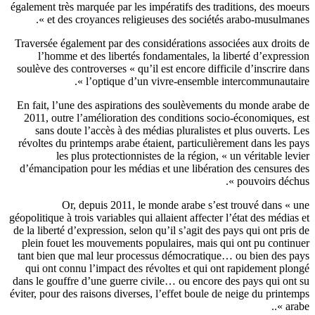
également très marquée
par les impératifs des traditions, des moe
et des croyances religieuses des
sociétés arabo-musulmanes
Traversée également par des considérations
associées aux droits
l’homme et des libertés fondamentales, la liberté
d’express
soulève des controverses « qu’il est encore difficile d’inscrire d
l’optique d’un vivre-ensemble intercommunautaire
En fait, l’une des aspirations des soulèvements du monde arabe
2011, outre
l’amélioration des conditions socio-économiques, 
sans doute l’accès
à des médias pluralistes et plus ouverts. 
révoltes du printemps arabe
étaient, particulièrement dans les p
les plus protectionnistes de la région,
«
un véritable lev
d’émancipation pour les médias et une libération des
censures 
pouvoirs déchus
Or, depuis 2011, le monde arabe s’est trouvé dans « 
géopolitique à trois variables qui allaient affecter l’état des médias
de la liberté d’expression, selon qu’il s’agit des pays qui ont pris
plein fouet les mouvements populaires, mais qui ont pu contin
tant bien que mal leur processus démocratique… ou bien des p
qui ont connu l’impact des révoltes et qui ont rapidement plo
dans le gouffre d’une guerre civile… ou encore des pays qui ont
éviter, pour des raisons diverses, l’effet boule de neige du printe
arabe