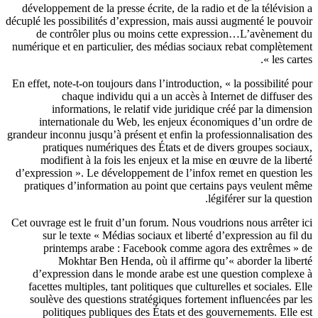
développement de la presse
écrite, de la radio et de la télévisio
décuplé les possibilités d’expression,
mais aussi augmenté le pouv
de contrôler plus ou moins cette expression…L’avènement
numérique et en
particulier, des médias sociaux rebat complètem
les carte
En effet, note-t-on toujours dans l’introduction, « la
possibilité p
chaque individu qui a un accès à Internet de diffuser 
informations, le relatif vide juridique créé par la dimens
internationale
du Web, les enjeux économiques d’un ordre
grandeur inconnu jusqu’à
présent et enfin la professionnalisation 
pratiques numériques des États
et de divers groupes socia
modifient à la fois les enjeux et la mise en œuvre
de la libe
d’expression ».
Le développement de l’infox remet en question 
pratiques d’information au point que certains pays veulent m
légiférer sur la questi
Cet ouvrage est le fruit d’un forum. Nous voudrions nous arrêter 
sur le texte
« Médias sociaux et liberté d’expression au fil
printemps arabe : Facebook comme agora des extrêmes »
Mokhtar Ben Henda, où il
affirme qu’« a
border la libe
d’expression dans le monde arabe est une question
complexe
facettes multiples, tant politiques que culturelles et sociales. E
soulève des questions stratégiques fortement influencées par 
politiques
publiques des États et des gouvernements. Elle 