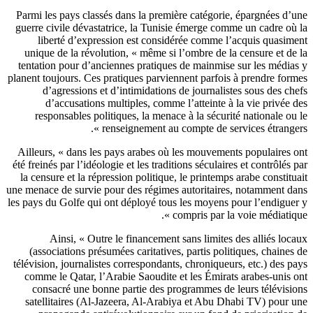
Parmi les pays classés dans la première catégorie, épargnées d’
guerre civile dévastatrice, la Tunisie émerge comme un cadre où
liberté d’expression est considérée comme l’acquis quasim
unique de la révolution, « même si l’ombre de la censure et de
tentation pour d’anciennes pratiques de mainmise sur les média
planent toujours. Ces pratiques parviennent parfois à prendre for
d’agressions et d’intimidations de journalistes sous des ch
d’accusations multiples, comme l’atteinte à la vie privée 
responsables politiques, la menace à la sécurité nationale ou
renseignement au compte de services étrangers
Ailleurs, « dans les pays arabes où les mouvements populaires 
été freinés par l’idéologie et les traditions séculaires et contrôlés 
la censure et la répression politique, le printemps arabe constitu
une menace de survie pour des régimes autoritaires, notamment d
les pays du Golfe qui ont déployé tous les moyens pour l’endigue
compris par la voie médiatique
Ainsi, « Outre le financement sans limites des alliés loc
(associations présumées caritatives, partis politiques, chaines
télévision, journalistes correspondants, chroniqueurs, etc.) des p
comme le Qatar, l’Arabie Saoudite et les Émirats arabes-unis 
consacré une bonne partie des programmes de leurs télévisi
satellitaires (Al-Jazeera, Al-Arabiya et Abu Dhabi TV) pour 