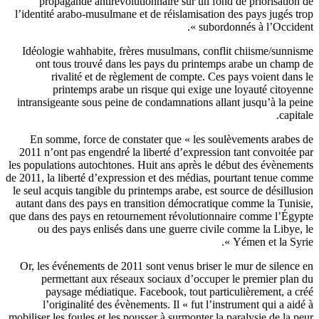
propagande antirévolutionnaire sur un fond de priorisation
l’identité arabo-musulmane et de réislamisation des pays jugés t
subordonnés à l’Occident
Idéologie wahhabite, frères musulmans, conflit chiisme/sunni
ont tous trouvé dans les pays du printemps arabe un champ
rivalité et de règlement de compte. Ces pays voient dans
printemps arabe un risque qui exige une loyauté citoye
intransigeante sous peine de condamnations allant jusqu’à la pe
capita
En somme, force de constater que « les soulèvements arabes
2011 n’ont pas engendré la liberté d’expression tant convoitée 
les populations autochtones. Huit ans après le début des évèneme
de 2011, la liberté d’expression et des médias, pourtant tenue co
le seul acquis tangible du printemps arabe, est source de désillus
autant dans des pays en transition démocratique comme la Tunis
que dans des pays en retournement révolutionnaire comme l’Égy
ou des pays enlisés dans une guerre civile comme la Libye,
Yémen et la Syrie
Or, les événements de 2011 sont venus briser le mur de silence
permettant aux réseaux sociaux d’occuper le premier plan
paysage médiatique. Facebook, tout particulièrement, a c
l’originalité des évènements. Il « fut l’instrument qui a aid
mobiliser les foules et les pousser à surmonter la paralysie de la p