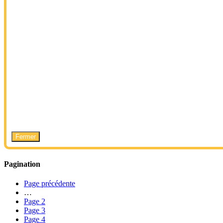
Fermer
Pagination
Page précédente
…
Page
2
Page
3
Page
4