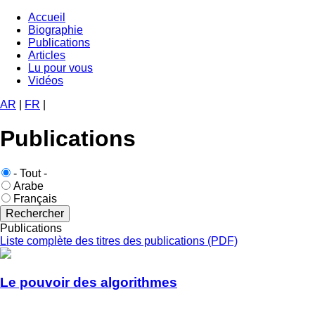
Aller
Accueil
au
Biographie
Navigation
contenu
Publications
principale
principal
Articles
Lu pour vous
Vidéos
AR
|
FR
|
Publications
Langue
- Tout -
publication
Arabe
Français
Publications
Liste complète des titres des publications (PDF)
Le pouvoir des algorithmes